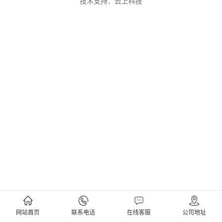
技术支持：云上科技
网站首页
联系电话
在线客服
公司地址