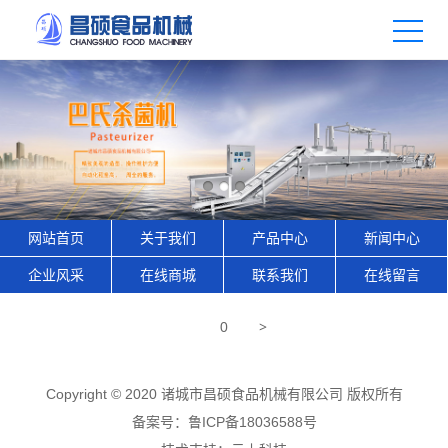
网站首页
关于我们
产品中心
新闻中心
企业风采
在线商城
联系我们
在线留言
>
0
Copyright © 2020 诸城市昌硕食品机械有限公司 版权所有
备案号：鲁ICP备18036588号